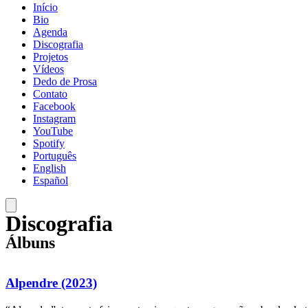
Início
Bio
Agenda
Discografia
Projetos
Vídeos
Dedo de Prosa
Contato
Facebook
Instagram
YouTube
Spotify
Português
English
Español
Discografia
Álbuns
Alpendre (2023)