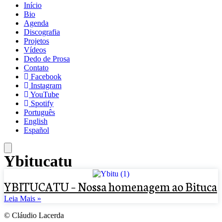
Início
Bio
Agenda
Discografia
Projetos
Vídeos
Dedo de Prosa
Contato
Facebook
Instagram
YouTube
Spotify
Português
English
Español
Ybitucatu
YBITUCATU – Nossa homenagem ao Bituca
Leia Mais »
© Cláudio Lacerda