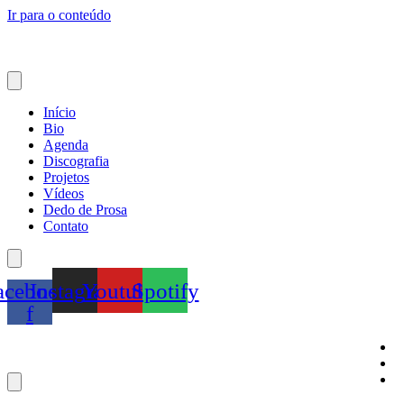
Ir para o conteúdo
Início
Bio
Agenda
Discografia
Projetos
Vídeos
Dedo de Prosa
Contato
acebook-
Instagram
Youtube
Spotify
f