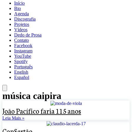
Início
Bio
Agenda
Discografia
Projetos
Vídeos
Dedo de Prosa
Contato
Facebook
Instagram
YouTube
Spotify
Português
English
Español
música caipira
João Pacífico faria 115 anos
Leia Mais »
ConSertão