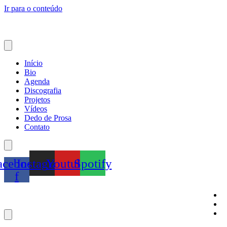
Ir para o conteúdo
Início
Bio
Agenda
Discografia
Projetos
Vídeos
Dedo de Prosa
Contato
acebook-
Instagram
Youtube
Spotify
f