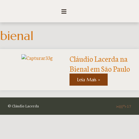
bienal
Cláudio Lacerda na
Bienal em São Paulo
Leia Mais »
© Cláudio Lacerda
><(((º> 17