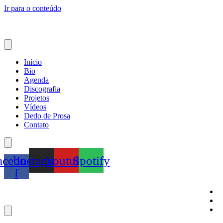
Ir para o conteúdo
Início
Bio
Agenda
Discografia
Projetos
Vídeos
Dedo de Prosa
Contato
acebook-
Instagram
Youtube
Spotify
f