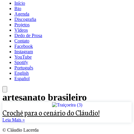
Início
Bio
Agenda
Discografia
Projetos
Vídeos
Dedo de Prosa
Contato
Facebook
Instagram
YouTube
Spotify
Português
English
Español
artesanato brasileiro
Crochê para o cenário do Cláudio!
Leia Mais »
© Cláudio Lacerda