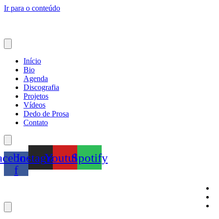
Ir para o conteúdo
Início
Bio
Agenda
Discografia
Projetos
Vídeos
Dedo de Prosa
Contato
acebook-
Instagram
Youtube
Spotify
f